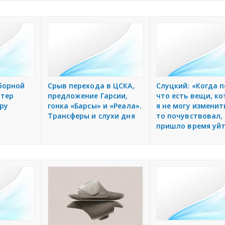
борной
Срыв перехода в ЦСКА,
Слуцкий: «Когда п
дтер
предложение Гарсии,
что есть вещи, к
ру
гонка «Барсы» и «Реала».
я не могу изменит
Трансферы и слухи дня
то почувствовал,
пришло время уй