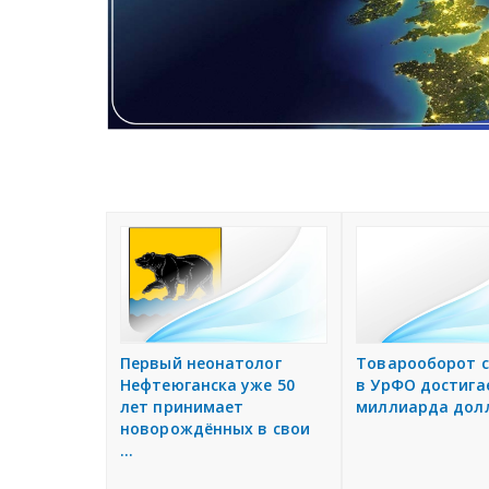
С
о
о
б
щ
е
Товарооборот с
Первый неонатолог
н
в УрФО достига
Нефтеюганска уже 50
и
миллиарда дол
лет принимает
я
новорождённых в свои
...