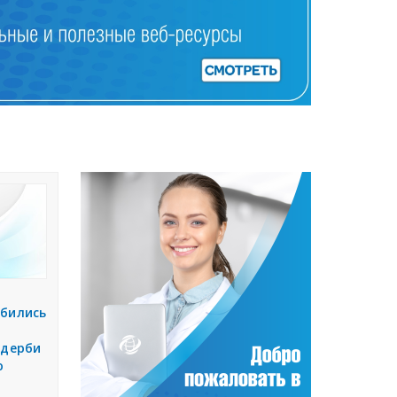
обились
 дерби
ю