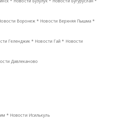
инск
*
Новости Бузулук
*
Новости Бугуруслан
*
Новости Воронеж
*
Новости Верхняя Пышма
*
сти Геленджик
*
Новости Гай
*
Новости
ости Давлеканово
тим
*
Новости Исилькуль