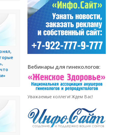
онял,
оторые
ь,
Вебинары для гинекологов:
 что
ти»
Уважаемые коллеги! Ждем Вас!