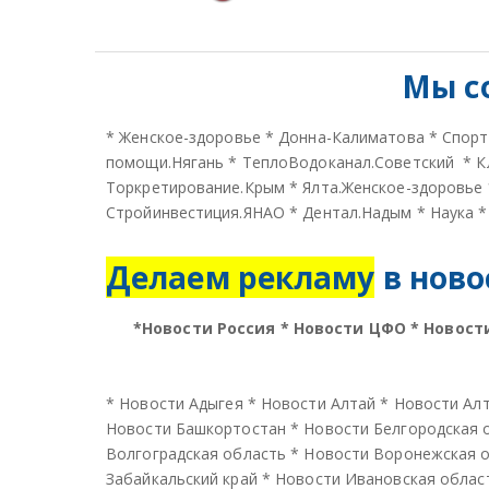
Мы с
*
Женское-здоровье
*
Донна-Калиматова
*
Спорт
помощи.Нягань
*
ТеплоВодоканал.Советский
*
К
Торкретирование.Крым
*
Ялта.Женское-здоровье
Стройинвестиция.ЯНАО
*
Дентал.Надым
*
Наука
Делаем рекламу
в ново
*
Новости Россия
*
Новости ЦФО
*
Новост
*
Новости Адыгея
*
Новости Алтай
*
Новости Алт
Новости Башкортостан
*
Новости Белгородская 
Волгоградская область
*
Новости Воронежская 
Забайкальский край
*
Новости Ивановская облас