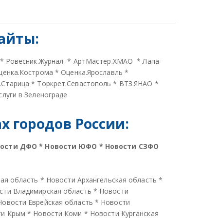
айты:
*
Ровесник.Журнал
*
АртМастер.ХМАО
*
Лапа-
ценка.Кострома
*
Оценка.Ярославль
*
.Старица
*
Торкрет.Севастополь
*
ВТЗ.ЯНАО
*
слуги в Зеленограде
 городов России:
вости ДФО
*
Новости ЮФО
*
Новости СЗФО
кая область
*
Новости Архангельская область
*
сти Владимирская область
*
Новости
Новости Еврейская область
*
Новости
ти Крым
*
Новости Коми
*
Новости Курганская