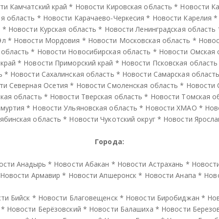
ти Камчатский край
*
Новости Кировская область
*
Новости К
я область
*
Новости Карачаево-Черкесия
*
Новости Карелия
й
*
Новости Курская область
*
Новости Ленинградская область
Эл
*
Новости Мордовия
*
Новости Московская область
*
Новос
 область
*
Новости Новосибирская область
*
Новости Омская 
 край
*
Новости Приморский край
*
Новости Псковская область
ь
*
Новости Сахалинская область
*
Новости Самарская област
ти Северная Осетия
*
Новости Смоленская область
*
Новости 
кая область
*
Новости Тверская область
*
Новости Томская о
дмуртия
*
Новости Ульяновская область
*
Новости ХМАО
*
Нов
ябинская область
*
Новости Чукотский округ
*
Новости Яросла
Города:
ости Анадырь
*
Новости Абакан
*
Новости Астрахань
*
Новост
Новости Армавир
*
Новости Апшеронск
*
Новости Анапа
*
Нов
ти Бийск
*
Новости Благовещенск
*
Новости Биробиджан
*
Но
*
Новости Берёзовский
*
Новости Балашиха
*
Новости Березо