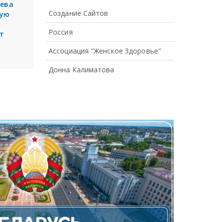
аева
Создание Сайтов
ную
Россия
т
Ассоциация "Женское Здоровье"
Донна Калиматова