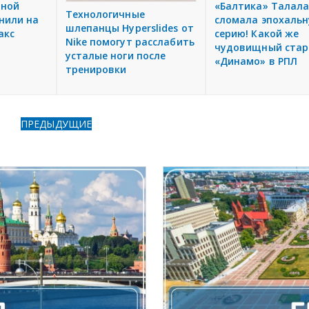
тной
«Балтика» Талал
Технологичные
нили на
сломала эпохаль
шлепанцы Hyperslides от
акс
серию! Какой же
Nike помогут расслабить
чудовищный стар
усталые ноги после
«Динамо» в РПЛ
тренировки
ПРЕДЫДУЩИЕ