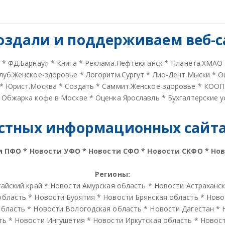
оздали и
поддерживаем веб-с
*
ФД.Барнаул
*
Книга
*
Реклама.Нефтеюганск
*
Планета.ХМАО
луб.Женское-здоровье
*
Логоритм.Сургут
*
Лио-Дент.Мыски
*
О
*
Юрист.Москва
*
Создать
*
Саммит.Женское-здоровье
*
КООП
*
Обжарка кофе в Москве
*
Оценка Ярославль
*
Бухгалтерские у
стных информационных сайтах
и ПФО
*
Новости УФО
*
Новости СФО
*
Новости СКФО
*
Но
Регионы:
айский край
*
Новости Амурская область
*
Новости Астраханс
область
*
Новости Бурятия
*
Новости Брянская область
*
Ново
область
*
Новости Вологодская область
*
Новости Дагестан
*
ть
*
Новости Ингушетия
*
Новости Иркутская область
*
Новос