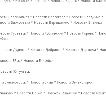
родино
*
Новости Болотное
*
Новости Бердск
*
Новости Бараб
ости Владикавказ
*
Новости Волгоград
*
Новости Владимир
*
вости Вирхоревка
*
Новости Верещагино
*
Новости Вязники
вости Гурьевск
*
Новости Губкинский
*
Новости Горняк
*
Ново
убаха
овости Дудинка
*
Новости Добрянка
*
Новости Дюртюли
*
Нов
овости Ейск
*
Новости Енисейск
овости Жигулёвск
ти Змеиногорск
*
Новости Зима
*
Новости Зеленогорск
Иваново
*
Новости Ирбит
*
Новости Иланский
*
Новости Иски