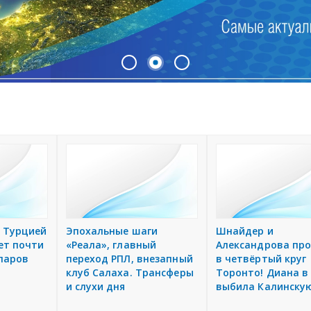
 Турцией
Эпохальные шаги
Шнайдер и
ет почти
«Реала», главный
Александрова пр
ларов
переход РПЛ, внезапный
в четвёртый круг
клуб Салаха. Трансферы
Торонто! Диана в
и слухи дня
выбила Калинску