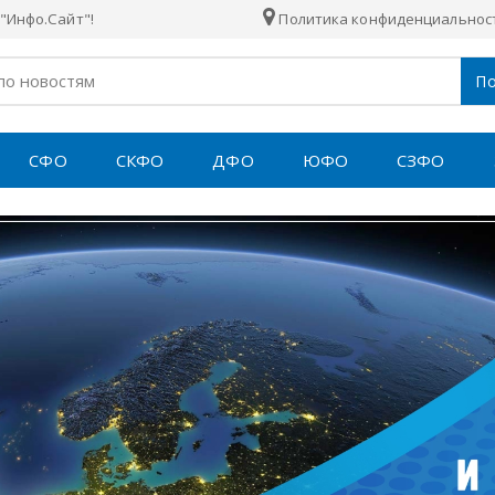
"Инфо.Сайт"!
Политика конфиденциальнос
По
СФО
СКФО
ДФО
ЮФО
СЗФО