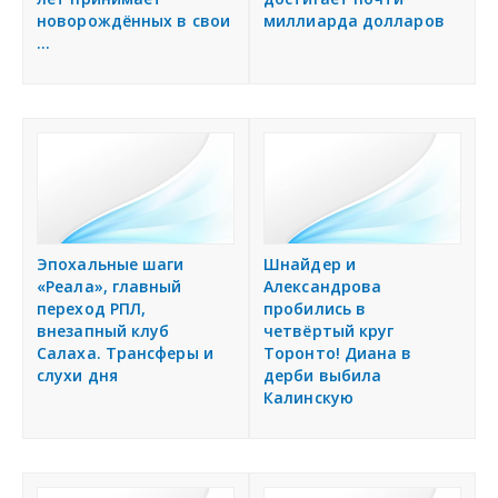
миллиарда долларов
новорождённых в свои
я
Наша сеть
...
Наши проекты
Дать объявление
Создать веб-сайт
Эпохальные шаги
Шнайдер и
«Реала», главный
Александрова
переход РПЛ,
пробились в
внезапный клуб
четвёртый круг
Салаха. Трансферы и
Торонто! Диана в
слухи дня
дерби выбила
Калинскую