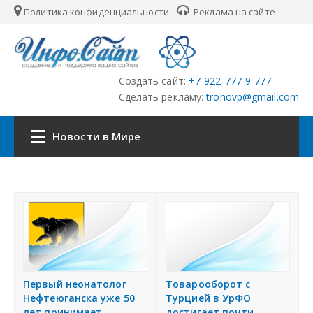
Политика конфиденциальности
Реклама на сайте
Создать сайт:
+7-922-777-9-777
Сделать рекламу:
tronovp@gmail.com
Новости в Мире
Главная
С
о
Страны
о
б
Городские сайты
щ
е
Товарооборот с
Первый неонатолог
Партнёры
н
Турцией в УрФО
Нефтеюганска уже 50
и
достигает почти
лет принимает