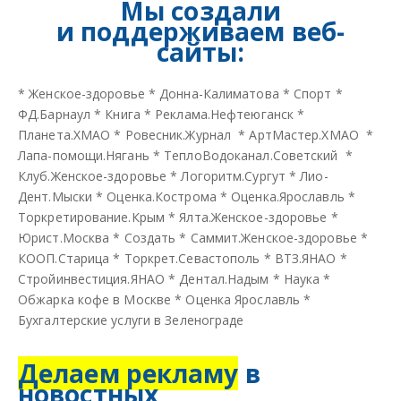
Мы создали
и
поддерживаем веб-
сайты:
*
Женское-здоровье
*
Донна-Калиматова
*
Спорт
*
ФД.Барнаул
*
Книга
*
Реклама.Нефтеюганск
*
Планета.ХМАО
*
Ровесник.Журнал
*
АртМастер.ХМАО
*
Лапа-помощи.Нягань
*
ТеплоВодоканал.Советский
*
Клуб.Женское-здоровье
*
Логоритм.Сургут
*
Лио-
Дент.Мыски
*
Оценка.Кострома
*
Оценка.Ярославль
*
Торкретирование.Крым
*
Ялта.Женское-здоровье
*
Юрист.Москва
*
Создать
*
Саммит.Женское-здоровье
*
КООП.Старица
*
Торкрет.Севастополь
*
ВТЗ.ЯНАО
*
Стройинвестиция.ЯНАО
*
Дентал.Надым
*
Наука
*
Обжарка кофе в Москве
*
Оценка Ярославль
*
Бухгалтерские услуги в Зеленограде
Делаем рекламу
в
новостных